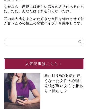
なぜなら、恋愛には正しい恋愛の方法があるから
だ。ただ、あなたはそれを知らないだけ。
私の集大成をまとめた好きな女性を惚れさせて付
き合うための極上の恋愛バイブルを継承します。
人気記事はこちら：
急にLINEの返信が遅
くなった女性の心理！
返信が遅い女性は脈あ
り？脈なし？