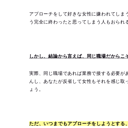
アプローチをして好きな女性に嫌われてしま
う完全に終わったと思ってしまう人もおられ
しかし、結論から言えば、同じ職場だからこ
実際、同じ職場であれば業務で接する必要が
んし、あなたが反省して女性もそれを感じ取
ょう。
ただ、いつまでもアプローチをしようとする