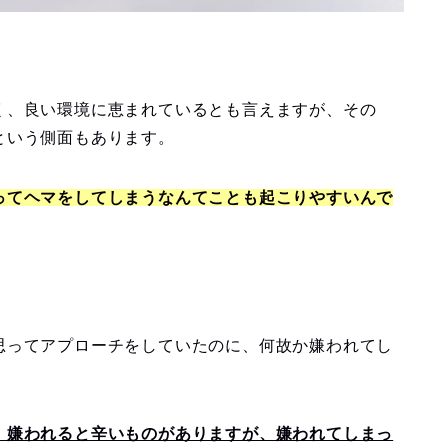
く、良い環境に恵まれているとも言えますが、その
という側面もあります。
ってヘマをしてしまうなんてことも起こりやすいんで
思ってアプローチをしていたのに、何故か嫌われてし
、嫌われると辛いものがありますが、嫌われてしまっ