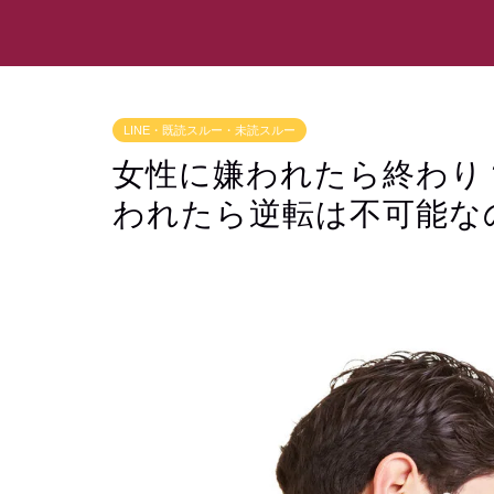
LINE・既読スルー・未読スルー
女性に嫌われたら終わり
われたら逆転は不可能な