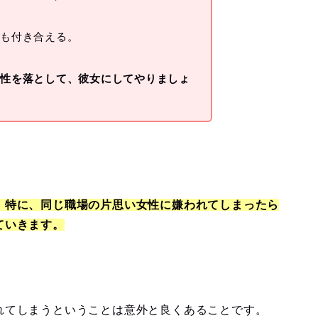
でも付き合える。
女性を落として、彼女にしてやりましょ
、特に、同じ職場の片思い女性に嫌われてしまったら
ていきます。
れてしまうということは意外と良くあることです。