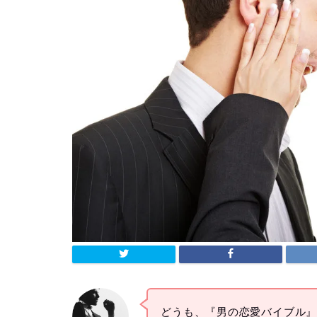
どうも、『男の恋愛バイブル』