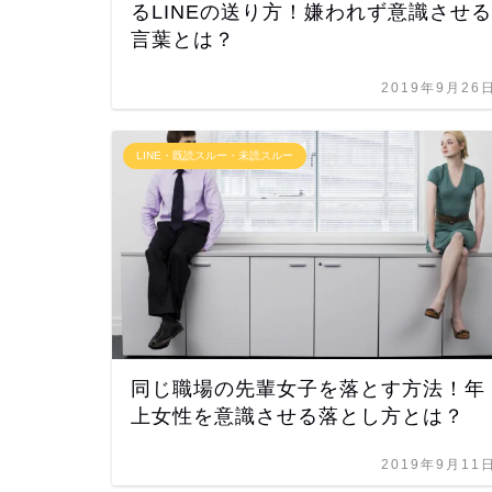
るLINEの送り方！嫌われず意識させる
言葉とは？
2019年9月26
LINE・既読スルー・未読スルー
同じ職場の先輩女子を落とす方法！年
上女性を意識させる落とし方とは？
2019年9月11