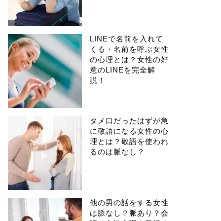
LINEで名前を入れて
くる・名前を呼ぶ女性
の心理とは？女性の好
意のLINEを完全解
説！
タメ口だったはずが急
に敬語になる女性の心
理とは？敬語を使われ
るのは脈なし？
他の男の話をする女性
は脈なし？脈あり？会