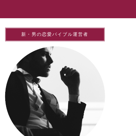
新・男の恋愛バイブル運営者