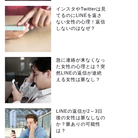
インスタやTwitterは見
てるのにLINEを返さ
ない女性の心理！返信
しないのはなぜ？
急に連絡が来なくなっ
た女性の心理とは？突
然LINEの返信が途絶
える女性は脈なし？
LINEの返信が2～3日
後の女性は脈なしなの
か？脈ありの可能性
は？