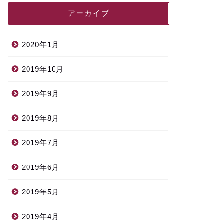
アーカイブ
2020年1月
2019年10月
2019年9月
2019年8月
2019年7月
2019年6月
2019年5月
2019年4月