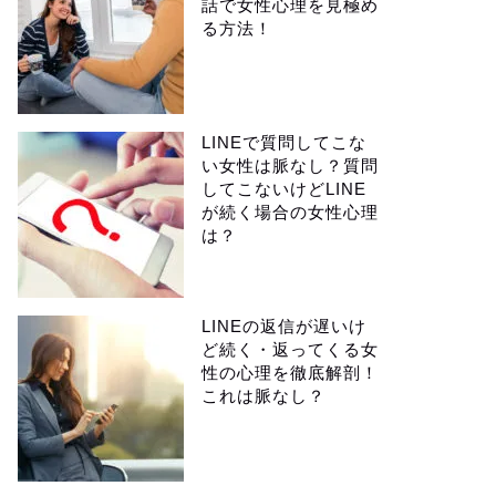
話で女性心理を見極め
る方法！
LINEで質問してこな
い女性は脈なし？質問
してこないけどLINE
が続く場合の女性心理
は？
LINEの返信が遅いけ
ど続く・返ってくる女
性の心理を徹底解剖！
これは脈なし？