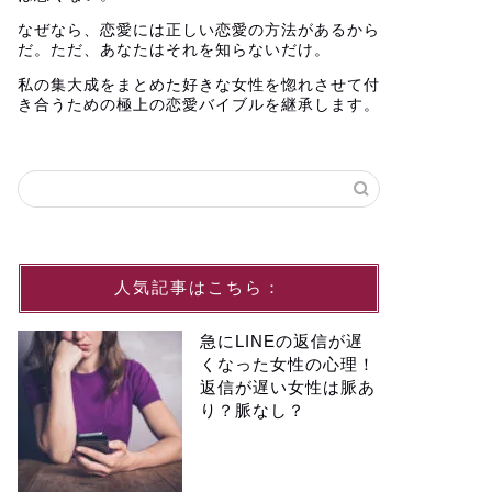
なぜなら、恋愛には正しい恋愛の方法があるから
だ。ただ、あなたはそれを知らないだけ。
私の集大成をまとめた好きな女性を惚れさせて付
き合うための極上の恋愛バイブルを継承します。
人気記事はこちら：
急にLINEの返信が遅
くなった女性の心理！
返信が遅い女性は脈あ
り？脈なし？