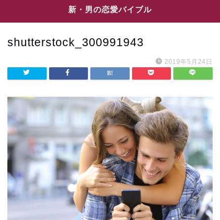
新・男の恋愛バイブル
shutterstock_300991943
2019年5月24日