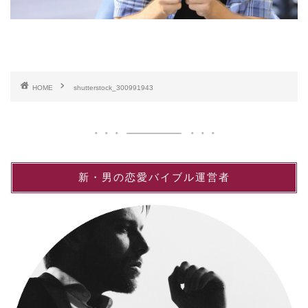
HOME
shutterstock_300991943
新・男の恋愛バイブル運営者