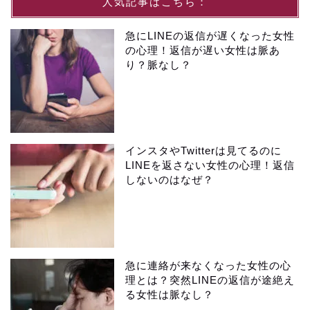
人気記事はこちら：
急にLINEの返信が遅くなった女性
の心理！返信が遅い女性は脈あ
り？脈なし？
インスタやTwitterは見てるのに
LINEを返さない女性の心理！返信
しないのはなぜ？
急に連絡が来なくなった女性の心
理とは？突然LINEの返信が途絶え
る女性は脈なし？