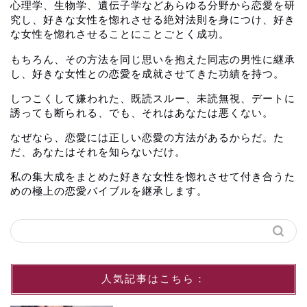
心理学、生物学、遺伝子学などあらゆる分野から恋愛を研
究し、好きな女性を惚れさせる絶対法則を身につけ、好き
な女性を惚れさせることにことごとく成功。
もちろん、その方法を同じ思いを抱えた同志の男性に継承
し、好きな女性との恋愛を成就させてきた功績を持つ。
しつこくして嫌われた、既読スルー、未読無視、デートに
誘っても断られる、でも、それはあなたは悪くない。
なぜなら、恋愛には正しい恋愛の方法があるからだ。た
だ、あなたはそれを知らないだけ。
私の集大成をまとめた好きな女性を惚れさせて付き合うた
めの極上の恋愛バイブルを継承します。
人気記事はこちら：