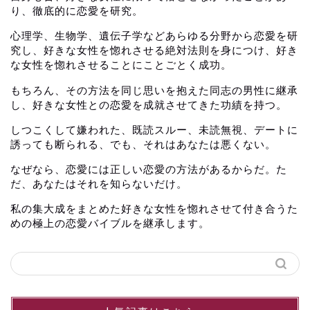
り、徹底的に恋愛を研究。
心理学、生物学、遺伝子学などあらゆる分野から恋愛を研
究し、好きな女性を惚れさせる絶対法則を身につけ、好き
な女性を惚れさせることにことごとく成功。
もちろん、その方法を同じ思いを抱えた同志の男性に継承
し、好きな女性との恋愛を成就させてきた功績を持つ。
しつこくして嫌われた、既読スルー、未読無視、デートに
誘っても断られる、でも、それはあなたは悪くない。
なぜなら、恋愛には正しい恋愛の方法があるからだ。た
だ、あなたはそれを知らないだけ。
私の集大成をまとめた好きな女性を惚れさせて付き合うた
めの極上の恋愛バイブルを継承します。