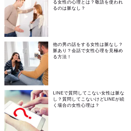
る女性の心理とは？敬語を使われ
るのは脈なし？
他の男の話をする女性は脈なし？
脈あり？会話で女性心理を見極め
る方法！
LINEで質問してこない女性は脈な
し？質問してこないけどLINEが続
く場合の女性心理は？