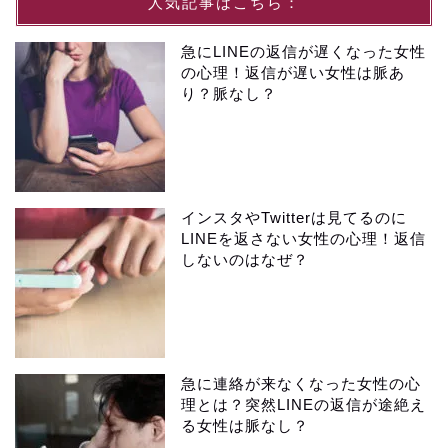
人気記事はこちら：
急にLINEの返信が遅くなった女性
の心理！返信が遅い女性は脈あ
り？脈なし？
インスタやTwitterは見てるのに
LINEを返さない女性の心理！返信
しないのはなぜ？
急に連絡が来なくなった女性の心
理とは？突然LINEの返信が途絶え
る女性は脈なし？