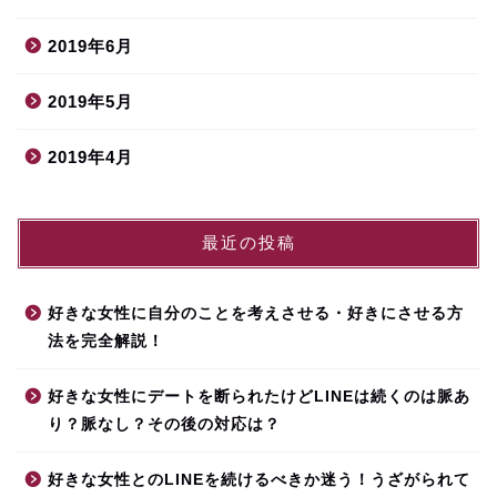
2019年6月
2019年5月
2019年4月
最近の投稿
好きな女性に自分のことを考えさせる・好きにさせる方
法を完全解説！
好きな女性にデートを断られたけどLINEは続くのは脈あ
り？脈なし？その後の対応は？
好きな女性とのLINEを続けるべきか迷う！うざがられて